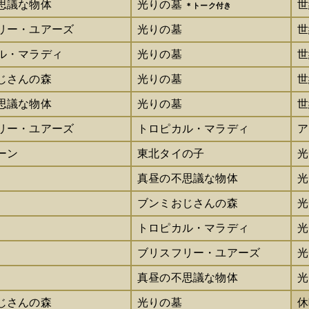
思議な物体
光りの墓
世
＊トーク付き
リー・ユアーズ
光りの墓
世
ル・マラディ
光りの墓
世
じさんの森
光りの墓
世
思議な物体
光りの墓
世
リー・ユアーズ
トロピカル・マラディ
ア
ーン
東北タイの子
光
真昼の不思議な物体
光
ブンミおじさんの森
光
トロピカル・マラディ
光
ブリスフリー・ユアーズ
光
真昼の不思議な物体
光
じさんの森
光りの墓
休