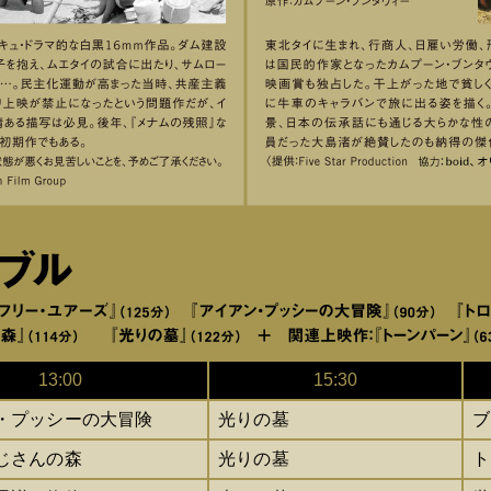
13:00
15:30
・プッシーの大冒険
光りの墓
ブ
じさんの森
光りの墓
ト