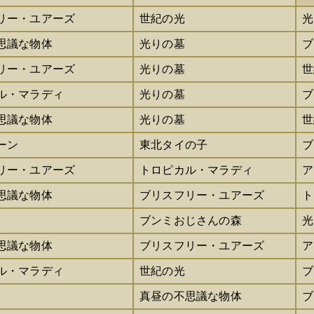
リー・ユアーズ
世紀の光
光
思議な物体
光りの墓
ブ
リー・ユアーズ
光りの墓
世
ル・マラディ
光りの墓
ブ
思議な物体
光りの墓
世
ーン
東北タイの子
ブ
リー・ユアーズ
トロピカル・マラディ
ア
思議な物体
ブリスフリー・ユアーズ
ト
ブンミおじさんの森
光
思議な物体
ブリスフリー・ユアーズ
ア
ル・マラディ
世紀の光
ブ
真昼の不思議な物体
ブ